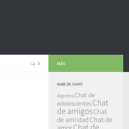
0
MÁS
NUBE DE CHATS
Chat de
Argentina
Chat
adolescentes
de amigos
Chat
Chat de
de amistad
Chat de
amor