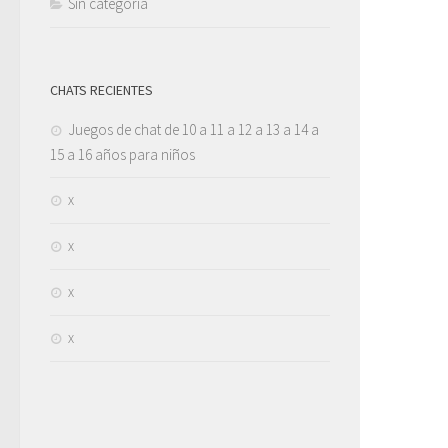
Sin categoría
CHATS RECIENTES
Juegos de chat de 10 a 11 a 12 a 13 a 14 a
15 a 16 años para niños
x
x
x
x