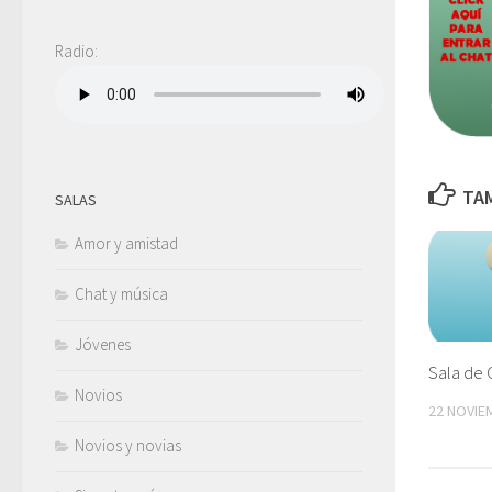
Radio:
TAM
SALAS
Amor y amistad
Chat y música
Jóvenes
Sala de 
Novios
22 NOVIE
Novios y novias