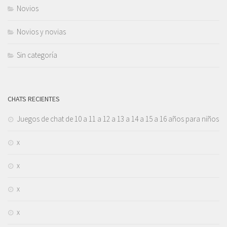
Novios
Novios y novias
Sin categoría
CHATS RECIENTES
Juegos de chat de 10 a 11 a 12 a 13 a 14 a 15 a 16 años para niños
x
x
x
x