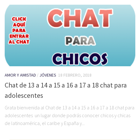
AMOR Y AMISTAD
/
JÓVENES
18 FEBRERO, 2018
Chat de 13 a 14 a 15 a 16 a 17 a 18 chat para
adolescentes
Grata bienvenida al Chat de 13 a 14 a 15 a 16 a 17 a 18 chat para
adolescentes un lugar donde podrás conocer chicos y chicas
de latinoamérica, el caribe y España y...