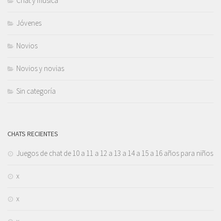
Chat y música
Jóvenes
Novios
Novios y novias
Sin categoría
CHATS RECIENTES
Juegos de chat de 10 a 11 a 12 a 13 a 14 a 15 a 16 años para niños
x
x