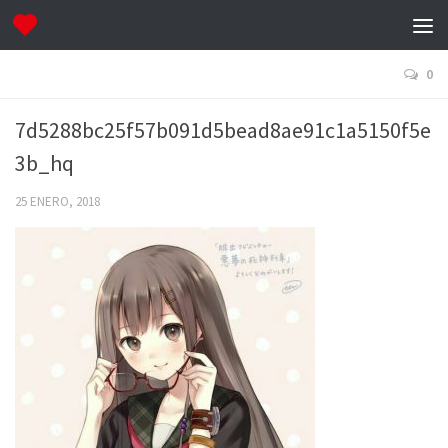
0
7d5288bc25f57b091d5bead8ae91c1a5150f5e
3b_hq
25 ENERO, 2018