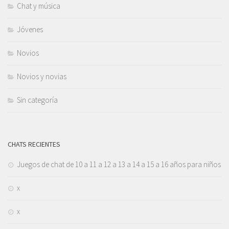
Chat y música
Jóvenes
Novios
Novios y novias
Sin categoría
CHATS RECIENTES
Juegos de chat de 10 a 11 a 12 a 13 a 14 a 15 a 16 años para niños
x
x