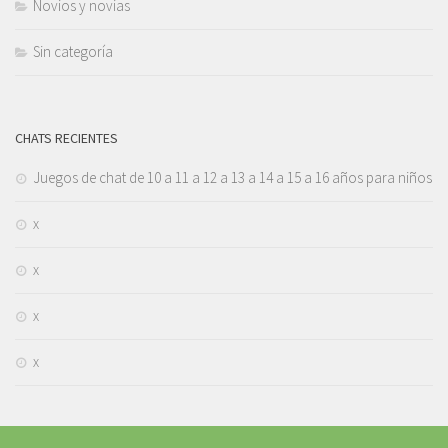
Novios y novias
Sin categoría
CHATS RECIENTES
Juegos de chat de 10 a 11 a 12 a 13 a 14 a 15 a 16 años para niños
x
x
x
x