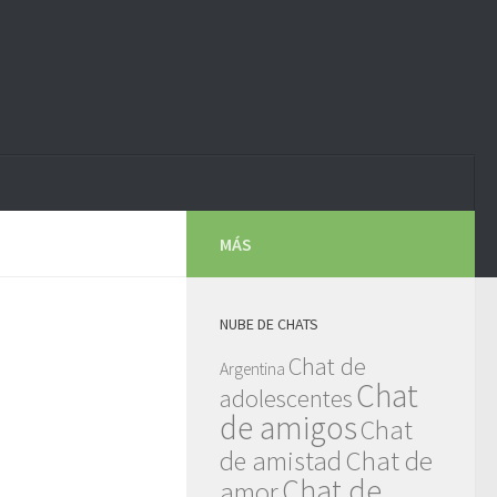
MÁS
NUBE DE CHATS
Chat de
Argentina
Chat
adolescentes
de amigos
Chat
Chat de
de amistad
Chat de
amor