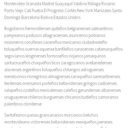
Montevideo Granada Madrid Guayaquil Valdivia Málaga Rosario
Porto Viejo Cali Pueba El Progreso Cortés New York Manizales Santo
Domingo Barcelona Bolivia Estados Unidos.
Bogotanos hermosillenses quiteños belgranenses salmantinos
pampeanos pastusos altagracienses asuncenos poblanos
misioneros coruñeses cacereños mexicanos ciudadrealeño
toluqueños cuernavaquense banfileños caracenses catamarqueños
segovianos leoginenses formoseños riojanos jamaiquinos
santacruceños chaqueños ticos zaragozanos avellanedenses
alavenses argentinos toluqueños chilangos adroguenses
mendocinos rionegrinos almagrenses caraqueños sanmartinenses
llerdenses orensanos porteños bellavistenses gringos cadicenses
xalapeños costeños mexicalenses caleños gerundenses albanenses
uruguayense chilenos burguenses chicanos tuxtleños zamoranos
palentinos cloridense.
Santafesinos paisas grancanarios murcianos belichos
montevideano victorenses bellavistenses mexiqueños jaeneses