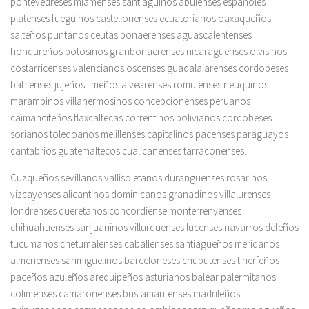
pontevedreses miamenses santiaguinos abulenses españoles
platenses fueguinos castellonenses ecuatorianos oaxaqueños
salteños puntanos ceutas bonaerenses aguascalentenses
hondureños potosinos granbonaerenses nicaraguenses olvisinos
costarricenses valencianos oscenses guadalajarenses cordobeses
bahienses jujeños limeños alvearenses romulenses neuquinos
marambinos villahermosinos concepcionenses peruanos
caimanciteños tlaxcaltecas correntinos bolivianos cordobeses
sorianos toledoanos melillenses capitalinos pacenses paraguayos
cantabrios guatemaltecos cualicanenses tarraconenses.
Cuzqueños sevillanos vallisoletanos duranguenses rosarinos
vizcayenses alicantinos dominicanos granadinos villalurenses
londrenses queretanos concordiense monterrenyenses
chihuahuenses sanjuaninos villurquenses lucenses navarros defeños
tucumanos chetumalenses caballenses santiagueños meridanos
almerienses sanmiguelinos barceloneses chubutenses tinerfeños
paceños azuleños arequipeños asturianos balear palermitanos
colimenses camaronenses bustamantenses madrileños