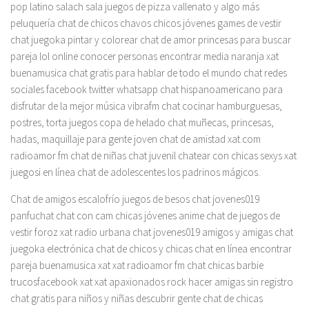
pop latino salach sala juegos de pizza vallenato y algo más
peluquería chat de chicos chavos chicos jóvenes games de vestir
chat juegoka pintar y colorear chat de amor princesas para buscar
pareja lol online conocer personas encontrar media naranja xat
buenamusica chat gratis para hablar de todo el mundo chat redes
sociales facebook twitter whatsapp chat hispanoamericano para
disfrutar de la mejor música vibrafm chat cocinar hamburguesas,
postres, torta juegos copa de helado chat muñecas, princesas,
hadas, maquillaje para gente joven chat de amistad xat.com
radioamor fm chat de niñas chat juvenil chatear con chicas sexys xat
juegosi en línea chat de adolescentes los padrinos mágicos.
Chat de amigos escalofrío juegos de besos chat jovenes019
panfuchat chat con cam chicas jóvenes anime chat de juegos de
vestir foroz xat radio urbana chat jovenes019 amigos y amigas chat
juegoka electrónica chat de chicos y chicas chat en línea encontrar
pareja buenamusica xat xat radioamor fm chat chicas barbie
trucosfacebook xat xat apaxionados rock hacer amigas sin registro
chat gratis para niños y niñas descubrir gente chat de chicas