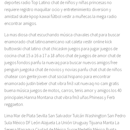
deportes radio Top Latino chat de niños y niñas princesas no
requiere registro maquillar ocio y entretenimiento diversion y
amistad skate kpop kawai fútbol vestir a muñecas la mega radio
encontrar amigos.
La mas diosa chat escuchando música chavales chat para buscar
enamorado chat latinoamericano xat caleta vestir online kick
buttowski chat latino chat chicaskm juegos para jugar juegos de
cocina chat 15 a 16 a 17 a 18 años chat de juegos de amor chat de
juegos fondos panfu la nuevaq para buscar nuevos amigos free
penguin juegoka chat de novios y novias panfu chat chat de niños
chatear con gente joven chat social hispano para encontrar
enamorado justin bieber chat vibra fm3 xat nuevaq no cam gratis
buena música juegos de motos, carros, tenis amor y amigos los 40
principales Hanna Montana chat vibra fm3 uñas Phineas y Ferb
reggaeton.
Lima Mar de Plata Sevilla San Salvador Tulcán Washington San Pedro
Sula México DF León Alajuela La Unión Uruguay Tijuana Manta La
Serena Managua Ciudad de México Sucre Medellín México Punta