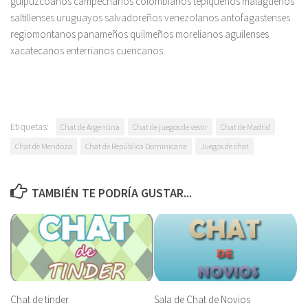
guipuzcoanos campechanos colombianos tepiqueños malagueños
saltillenses uruguayos salvadoreños venezolanos antofagastenses
regiomontanos panameños quilmeños morelianos aguilenses
xacatecanos enterrianos cuencanos.
Etiquetas:
Chat de Argentina
Chat de juegos de vestir
Chat de Madrid
Chat de Mendoza
Chat de República Dominicana
Juegos de chat
TAMBIÉN TE PODRÍA GUSTAR...
Chat de tinder
Sala de Chat de Novios