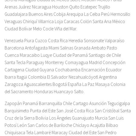
Arenas Juárez Nicaragua Houston Quito Ecatepec Trujillo
Guadalajara Buenos Aires Cobija Arequipa La Ceiba Perú Hermosillo
Veraguas Chiriquí Villarrica Loja Caracas Colón Santa Ana México
Ciudad Bolívar Melo Cocle Viña del Mar.
Venezuela Piura Cuzco Costa Rica Heredia Sonsonate Valparaíso
Barcelona Antofagasta Miami Salinas Granada Ambato Pasto
Cuenca Maracaibo Luqye Ciudad de Panamá Santiago de Chile
Santa Tecla Paraguay Monterrey Comayagua Madrid Concepción
Cartagena Ciudad Guyana Cochabamba Encarnación Ecuador
Ibarra Itagüi Colombia El Salvador Nezahualcóyotl Argentina
Zaragoza Aguascalientes Bogotá España La Paz Masaya Colonia
del Sacramento Honduras Huancayo Salto.
Zapopán Panamá Barranquilla Chile Cartago Asunción Tegucigalpa
Barquisimeto Punta del Este San José Costa Rica San Cristóbal Santa
Cruz de la Sierra Bolivia Los Ángeles Guanajuato Murcia San Luis
Potosí León San Carlos de Bariloche Chiclayo Acajutla Bilbao
Chiquisaca Tela Lambaré Maracay Ciudad del Este San Pedro